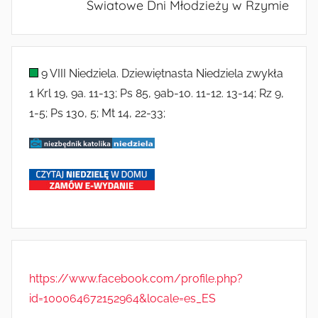
Światowe Dni Młodzieży w Rzymie
o
r
i
9 VIII Niedziela. Dziewiętnasta Niedziela zwykła
i
1 Krl 19, 9a. 11-13; Ps 85, 9ab-10. 11-12. 13-14; Rz 9,
1-5; Ps 130, 5; Mt 14, 22-33;
https://www.facebook.com/profile.php?
id=100064672152964&locale=es_ES