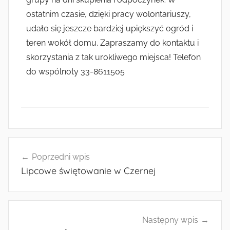
ostatnim czasie, dzięki pracy wolontariuszy,
udało się jeszcze bardziej upiększyć ogród i
teren wokół domu. Zapraszamy do kontaktu i
skorzystania z tak urokliwego miejsca! Telefon
do wspólnoty 33-8611505
B
e
Poprzedni wpis
z
Lipcowe świętowanie w Czernej
k
a
t
e
Następny wpis
g