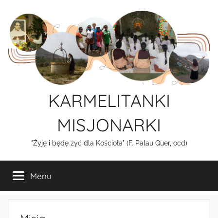
Przejdź
do
treści
KARMELITANKI
MISJONARKI
"Żyję i będę żyć dla Kościoła" (F. Palau Quer, ocd)
Menu