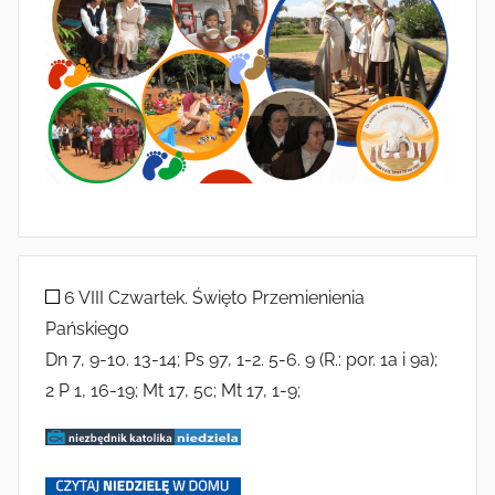
6 VIII Czwartek. Święto Przemienienia
Pańskiego
Dn 7, 9-10. 13-14; Ps 97, 1-2. 5-6. 9 (R.: por. 1a i 9a);
2 P 1, 16-19; Mt 17, 5c; Mt 17, 1-9;